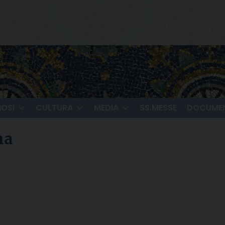
IOSI
CULTURA
MEDIA
SS.MESSE
DOCUMEN
na