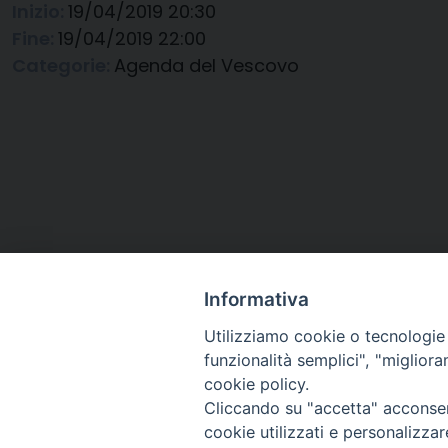
Inizio:
19/04/2019 20:30
Fine:
19/04/2019 22:00
Categorie:
Agenda del Vescovo
Informativa
Utilizziamo cookie o tecnologie s
funzionalità semplici", "miglior
cookie policy.
Cliccando su "accetta" acconsent
Arcidiocesi di Ravenna-
cookie utilizzati e personalizza