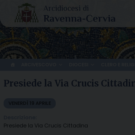
Skip
to
content
ARCIVESCOVO
DIOCESI
CLERO E RELIG
Presiede la Via Crucis Cittadi
VENERDÌ
19
APRILE
Descrizione:
Presiede la Via Crucis Cittadina