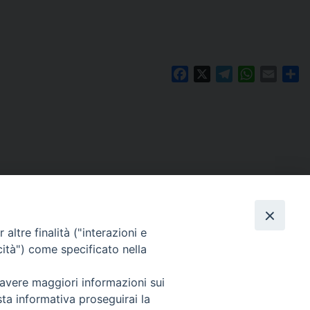
Facebook
X
Telegram
WhatsAp
Email
Co
altre finalità ("interazioni e
cità") come specificato nella
 avere maggiori informazioni sui
Per segnalazioni tecniche e aggiornamenti:
sta informativa proseguirai la
webmaster@diocesiravennacervia.it