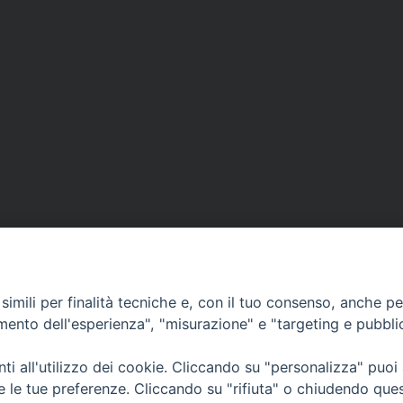
imili per finalità tecniche e, con il tuo consenso, anche per 
amento dell'esperienza", "misurazione" e "targeting e pubbli
i all'utilizzo dei cookie. Cliccando su "personalizza" puoi
CONTATTI
Cervia
re le tue preferenze. Cliccando su "rifiuta" o chiudendo que