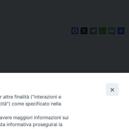
Facebook
X
Telegram
WhatsAp
Email
Co
altre finalità ("interazioni e
cità") come specificato nella
 avere maggiori informazioni sui
Per segnalazioni tecniche e aggiornamenti:
sta informativa proseguirai la
webmaster@diocesiravennacervia.it