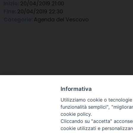
Inizio:
20/04/2019 21:00
Fine:
20/04/2019 22:30
Categorie:
Agenda del Vescovo
Informativa
Utilizziamo cookie o tecnologie s
funzionalità semplici", "miglior
cookie policy.
Cliccando su "accetta" acconsent
Arcidiocesi di Ravenna-
cookie utilizzati e personalizza