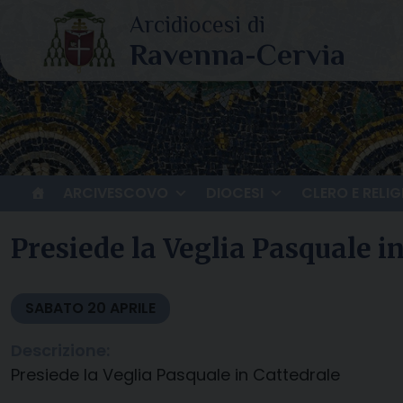
Skip
to
content
ARCIVESCOVO
DIOCESI
CLERO E RELIG
Presiede la Veglia Pasquale i
SABATO
20
APRILE
Descrizione:
Presiede la Veglia Pasquale in Cattedrale