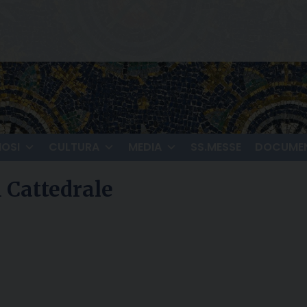
IOSI
CULTURA
MEDIA
SS.MESSE
DOCUMEN
n Cattedrale