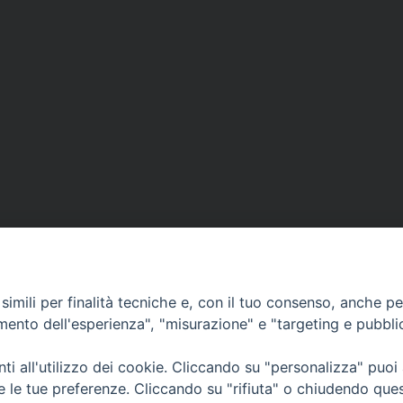
imili per finalità tecniche e, con il tuo consenso, anche per 
amento dell'esperienza", "misurazione" e "targeting e pubbli
i all'utilizzo dei cookie. Cliccando su "personalizza" puoi
CONTATTI
Cervia
re le tue preferenze. Cliccando su "rifiuta" o chiudendo que