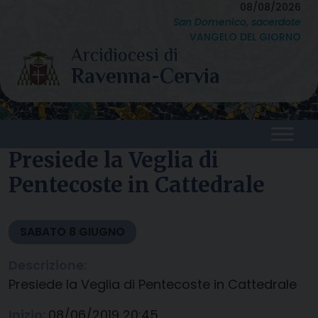
Skip
08/08/2026
San Domenico, sacerdote
to
VANGELO DEL GIORNO
content
Presiede la Veglia di
Pentecoste in Cattedrale
SABATO
8
GIUGNO
Descrizione:
Presiede la Veglia di Pentecoste in Cattedrale
Inizio:
08/06/2019 20:45