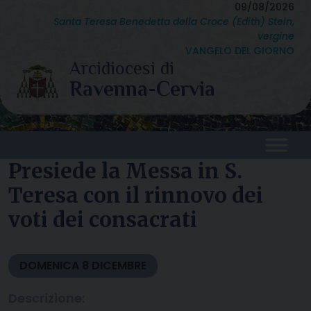
Skip
09/08/2026
Santa Teresa Benedetta della Croce (Edith) Stein,
to
vergine
content
VANGELO DEL GIORNO
Presiede la Messa in S.
Teresa con il rinnovo dei
voti dei consacrati
DOMENICA
8
DICEMBRE
Descrizione: