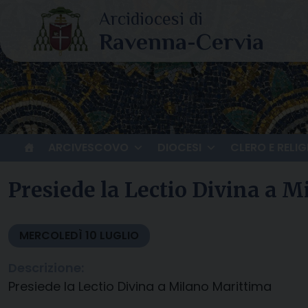
Skip
to
content
ARCIVESCOVO
DIOCESI
CLERO E RELIG
Presiede la Lectio Divina a 
MERCOLEDÌ
10
LUGLIO
Descrizione:
Presiede la Lectio Divina a Milano Marittima