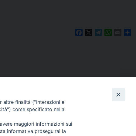
Facebook
X
Telegram
WhatsAp
Email
Co
altre finalità ("interazioni e
cità") come specificato nella
 avere maggiori informazioni sui
Per segnalazioni tecniche e aggiornamenti:
sta informativa proseguirai la
webmaster@diocesiravennacervia.it