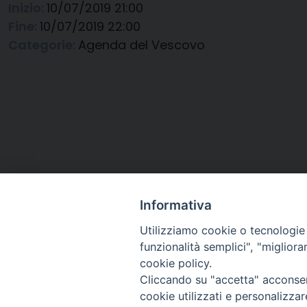
Inizio:
10/07/2019 21:00
Fine:
10/07/2019 22:00
Categorie:
Agenda del Vescovo
Informativa
Utilizziamo cookie o tecnologie s
funzionalità semplici", "miglior
cookie policy.
Cliccando su "accetta" acconsent
Arcidiocesi di Ravenna-
cookie utilizzati e personalizza