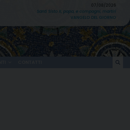
07/08/2026
Santi Sisto II, papa, e compagni, martiri
VANGELO DEL GIORNO
TI
CONTATTI