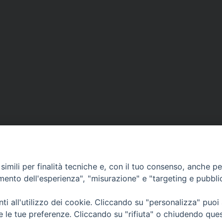
imili per finalità tecniche e, con il tuo consenso, anche per 
amento dell'esperienza", "misurazione" e "targeting e pubbli
i all'utilizzo dei cookie. Cliccando su "personalizza" puoi
CONTATTI
Cervia
re le tue preferenze. Cliccando su "rifiuta" o chiudendo que