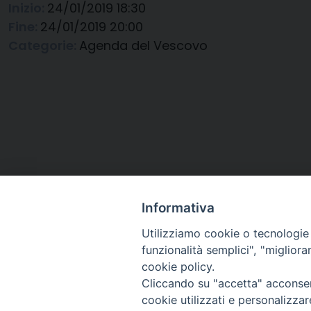
Inizio:
24/01/2019 18:30
Fine:
24/01/2019 20:00
Categorie:
Agenda del Vescovo
Informativa
Utilizziamo cookie o tecnologie s
funzionalità semplici", "miglior
cookie policy.
Cliccando su "accetta" acconsent
Arcidiocesi di Ravenna-
cookie utilizzati e personalizza