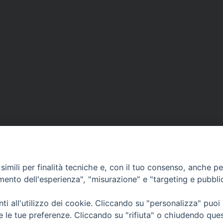
imili per finalità tecniche e, con il tuo consenso, anche per 
amento dell'esperienza", "misurazione" e "targeting e pubbli
i all'utilizzo dei cookie. Cliccando su "personalizza" puoi
CONTATTI
Cervia
re le tue preferenze. Cliccando su "rifiuta" o chiudendo que