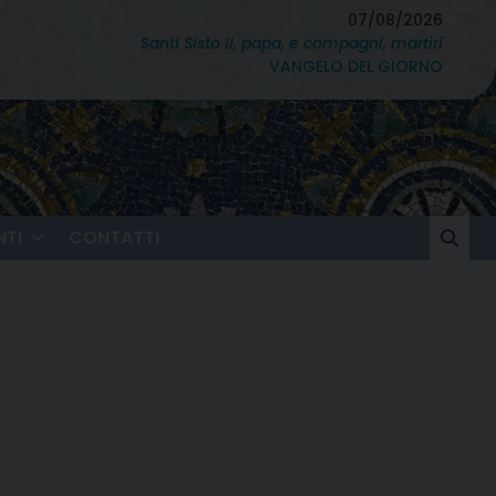
07/08/2026
Santi Sisto II, papa, e compagni, martiri
VANGELO DEL GIORNO
TI
CONTATTI