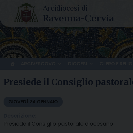
Skip
to
content
ARCIVESCOVO
DIOCESI
CLERO E RELIG
Presiede il Consiglio pastora
GIOVEDÌ
24
GENNAIO
Descrizione:
Presiede il Consiglio pastorale diocesano