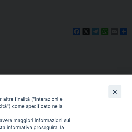
Facebook
X
Telegram
WhatsAp
Email
Co
altre finalità ("interazioni e
cità") come specificato nella
 avere maggiori informazioni sui
Per segnalazioni tecniche e aggiornamenti:
sta informativa proseguirai la
webmaster@diocesiravennacervia.it