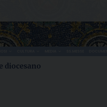
IOSI
CULTURA
MEDIA
SS.MESSE
DOCUMEN
le diocesano