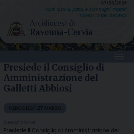
Skip
07/08/2026
Santi Sisto II, papa, e compagni, martiri
to
VANGELO DEL GIORNO
content
Presiede il Consiglio di
Amministrazione del
Galletti Abbiosi
MERCOLEDÌ
27
MARZO
Descrizione:
Presiede il Consiglio di Amministrazione del