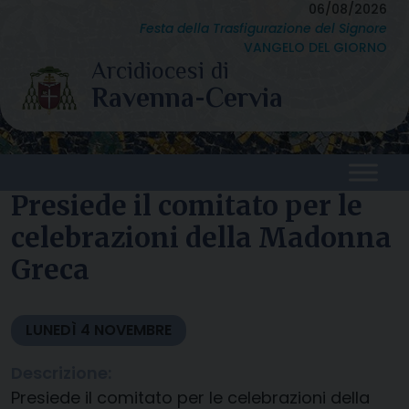
Skip
06/08/2026
Festa della Trasfigurazione del Signore
to
VANGELO DEL GIORNO
content
Presiede il comitato per le
celebrazioni della Madonna
Greca
LUNEDÌ
4
NOVEMBRE
Descrizione:
Presiede il comitato per le celebrazioni della