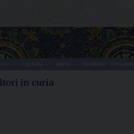
IOSI
CULTURA
MEDIA
SS.MESSE
DOCUMEN
tori in curia