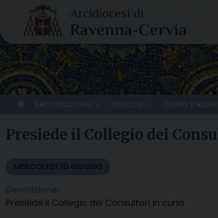
Skip
to
content
ARCIVESCOVO
DIOCESI
CLERO E RELIG
Presiede il Collegio dei Consul
MERCOLEDÌ
10
GIUGNO
Descrizione:
Presiede il Collegio dei Consultori in curia