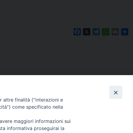
Facebook
X
Telegram
WhatsAp
Email
Co
altre finalità ("interazioni e
cità") come specificato nella
 avere maggiori informazioni sui
Per segnalazioni tecniche e aggiornamenti:
sta informativa proseguirai la
webmaster@diocesiravennacervia.it