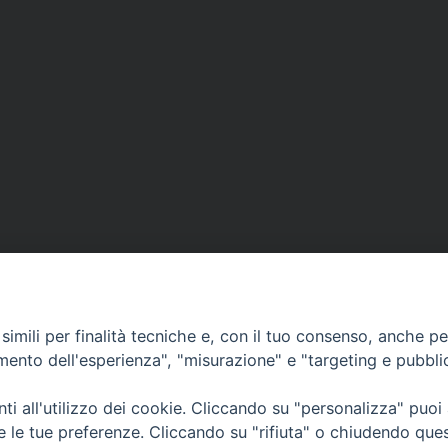
imili per finalità tecniche e, con il tuo consenso, anche per 
amento dell'esperienza", "misurazione" e "targeting e pubbli
i all'utilizzo dei cookie. Cliccando su "personalizza" puoi
CONTATTI
Cervia
re le tue preferenze. Cliccando su "rifiuta" o chiudendo que