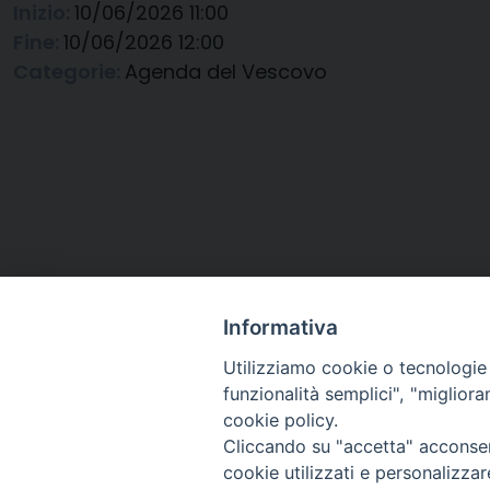
Inizio:
10/06/2026 11:00
Fine:
10/06/2026 12:00
Categorie:
Agenda del Vescovo
Informativa
Utilizziamo cookie o tecnologie s
funzionalità semplici", "miglior
cookie policy.
Cliccando su "accetta" acconsent
Arcidiocesi di Ravenna-
cookie utilizzati e personalizza