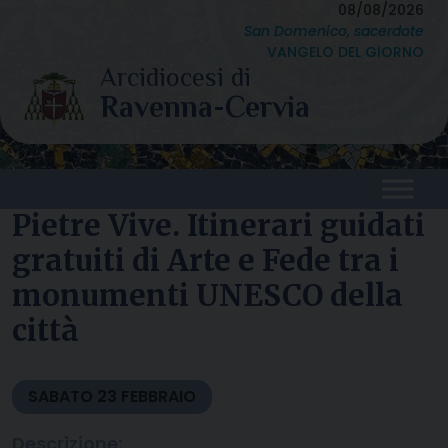
Skip
08/08/2026
San Domenico, sacerdote
to
VANGELO DEL GIORNO
content
Pietre Vive. Itinerari guidati
gratuiti di Arte e Fede tra i
monumenti UNESCO della
città
SABATO
23
FEBBRAIO
Descrizione: