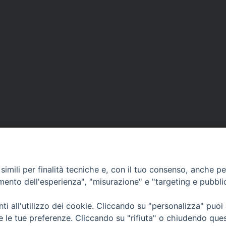
imili per finalità tecniche e, con il tuo consenso, anche per 
amento dell'esperienza", "misurazione" e "targeting e pubbli
i all'utilizzo dei cookie. Cliccando su "personalizza" puoi
CONTATTI
Cervia
re le tue preferenze. Cliccando su "rifiuta" o chiudendo que