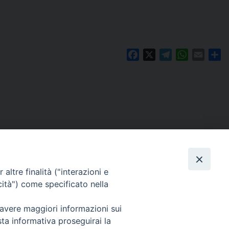
Facebook
X
Telegram
WhatsAp
Email
Co
altre finalità ("interazioni e
cità") come specificato nella
 avere maggiori informazioni sui
Per segnalazioni tecniche e aggiornamenti:
sta informativa proseguirai la
webmaster@diocesiravennacervia.it