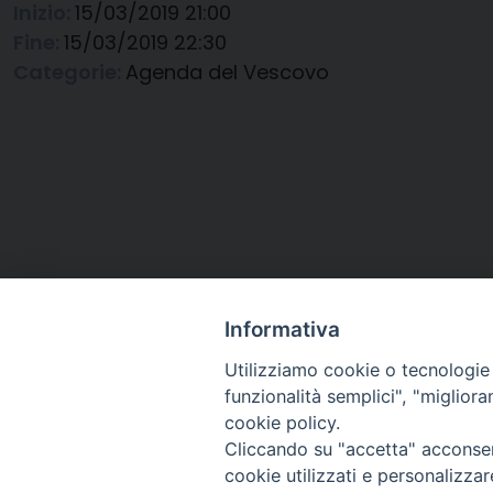
Inizio:
15/03/2019 21:00
Fine:
15/03/2019 22:30
Categorie:
Agenda del Vescovo
Informativa
Utilizziamo cookie o tecnologie s
funzionalità semplici", "miglior
cookie policy.
Cliccando su "accetta" acconsent
Arcidiocesi di Ravenna-
cookie utilizzati e personalizza