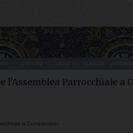
IOSI
CULTURA
MEDIA
SS.MESSE
DOCUMEN
ede l’Assemblea Parrocchiale a
rrocchiale a Consandolo