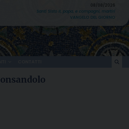
08/08/2026
Santi Sisto II, papa, e compagni, martiri
VANGELO DEL GIORNO
TI
CONTATTI
 Consandolo