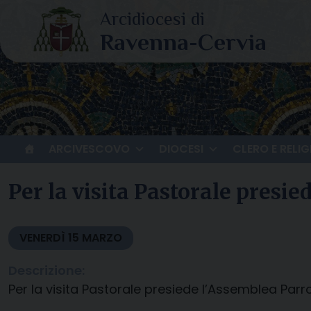
Skip
to
content
ARCIVESCOVO
DIOCESI
CLERO E RELIG
Per la visita Pastorale presi
VENERDÌ
15
MARZO
Descrizione:
Per la visita Pastorale presiede l’Assemblea Pa