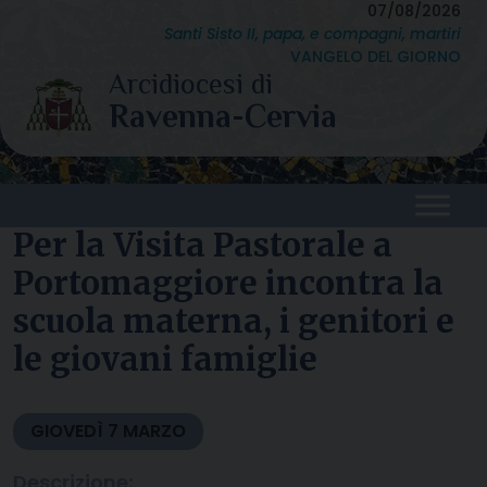
Skip
07/08/2026
Santi Sisto II, papa, e compagni, martiri
to
VANGELO DEL GIORNO
content
Per la Visita Pastorale a
Portomaggiore incontra la
scuola materna, i genitori e
le giovani famiglie
GIOVEDÌ
7
MARZO
Descrizione: