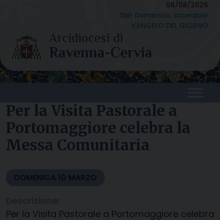
Skip
08/08/2026
San Domenico, sacerdote
to
VANGELO DEL GIORNO
content
Per la Visita Pastorale a
Portomaggiore celebra la
Messa Comunitaria
DOMENICA
10
MARZO
Descrizione:
Per la Visita Pastorale a Portomaggiore celebra