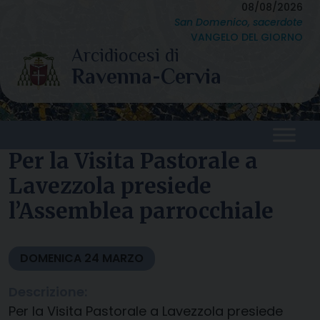
Skip
08/08/2026
San Domenico, sacerdote
to
VANGELO DEL GIORNO
content
Per la Visita Pastorale a
Lavezzola presiede
l’Assemblea parrocchiale
DOMENICA
24
MARZO
Descrizione:
Per la Visita Pastorale a Lavezzola presiede