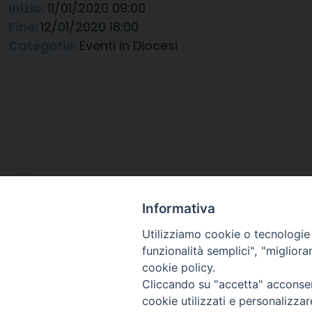
Inizio:
11/01/2020 09:00
Fine:
12/01/2020 18:00
Categorie:
Eventi in Diocesi
Informativa
Utilizziamo cookie o tecnologie s
funzionalità semplici", "miglior
cookie policy.
Cliccando su "accetta" acconsent
Arcidiocesi di Ravenna-
cookie utilizzati e personalizza