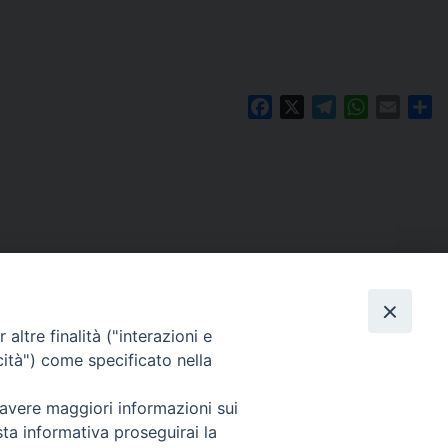
Facebook
X
Telegram
WhatsAp
Email
Co
altre finalità ("interazioni e
cità") come specificato nella
 avere maggiori informazioni sui
Per segnalazioni tecniche e aggiornamenti:
sta informativa proseguirai la
webmaster@diocesiravennacervia.it