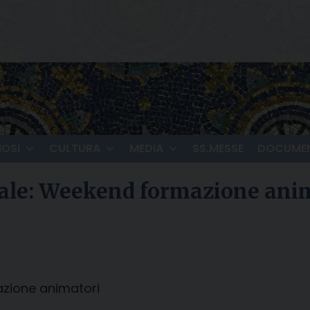
IOSI
CULTURA
MEDIA
SS.MESSE
DOCUMEN
nale: Weekend formazione ani
azione animatori