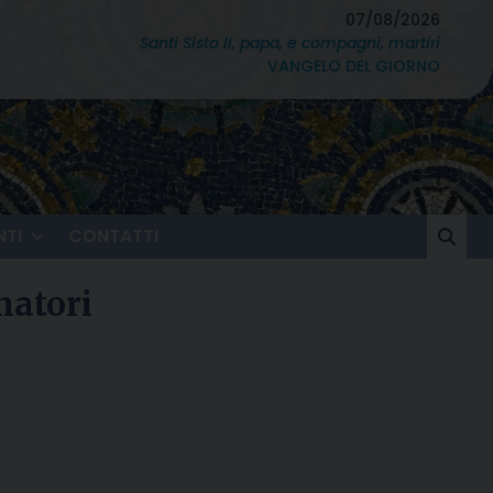
07/08/2026
Santi Sisto II, papa, e compagni, martiri
VANGELO DEL GIORNO
TI
CONTATTI
matori