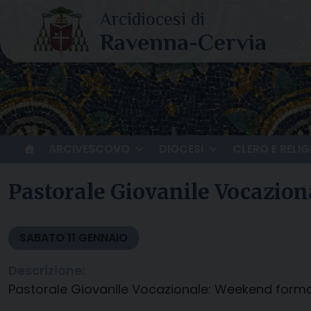
Skip
to
content
ARCIVESCOVO
DIOCESI
CLERO E RELIG
Pastorale Giovanile Vocazio
SABATO
11
GENNAIO
Descrizione:
Pastorale Giovanile Vocazionale: Weekend form