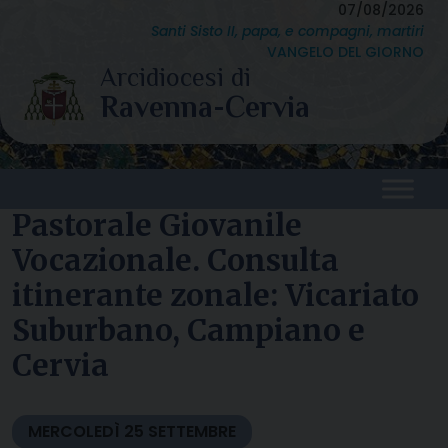
Skip
07/08/2026
Santi Sisto II, papa, e compagni, martiri
to
VANGELO DEL GIORNO
content
Pastorale Giovanile
Vocazionale. Consulta
itinerante zonale: Vicariato
Suburbano, Campiano e
Cervia
MERCOLEDÌ
25
SETTEMBRE