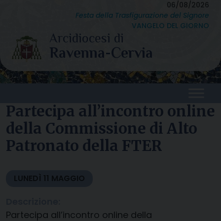
Skip
06/08/2026
Festa della Trasfigurazione del Signore
to
VANGELO DEL GIORNO
content
Partecipa all’incontro online
della Commissione di Alto
Patronato della FTER
LUNEDÌ
11
MAGGIO
Descrizione:
Partecipa all’incontro online della