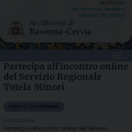
Skip
08/08/2026
San Domenico, sacerdote
to
VANGELO DEL GIORNO
content
Partecipa all’incontro online
del Servizio Regionale
Tutela Minori
SABATO
21
NOVEMBRE
Descrizione:
Partecipa all’incontro online del Servizio