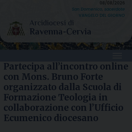
Skip
08/08/2026
San Domenico, sacerdote
to
VANGELO DEL GIORNO
content
Partecipa all’incontro online
con Mons. Bruno Forte
organizzato dalla Scuola di
Formazione Teologia in
collaborazione con l’Ufficio
Ecumenico diocesano