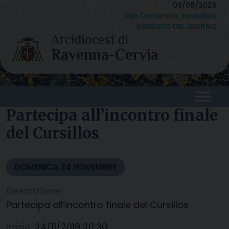
Skip
09/08/2026
San Domenico, sacerdote
to
VANGELO DEL GIORNO
content
Partecipa all’incontro finale
del Cursillos
DOMENICA
24
NOVEMBRE
Descrizione:
Partecipa all’incontro finale del Cursillos
Inizio:
24/11/2019 20:30