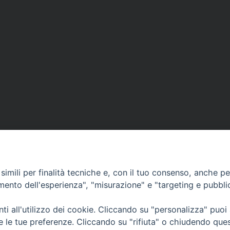
imili per finalità tecniche e, con il tuo consenso, anche per 
amento dell'esperienza", "misurazione" e "targeting e pubbli
i all'utilizzo dei cookie. Cliccando su "personalizza" puoi
CONTATTI
Cervia
re le tue preferenze. Cliccando su "rifiuta" o chiudendo que