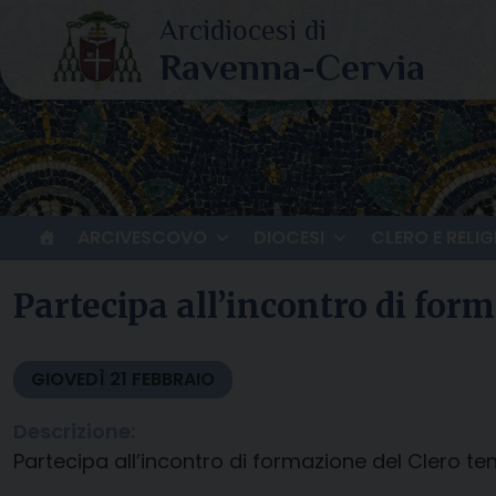
Skip
to
content
ARCIVESCOVO
DIOCESI
CLERO E RELIG
Partecipa all’incontro di for
GIOVEDÌ
21
FEBBRAIO
Descrizione:
Partecipa all’incontro di formazione del Clero t