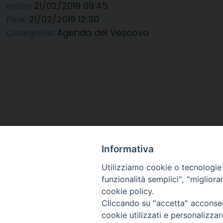
Inizio:
21/02/2019 09:45
Fine:
21/02/2019 12:30
Categorie:
Agenda del Vescovo
Informativa
Utilizziamo cookie o tecnologie s
funzionalità semplici", "miglior
cookie policy.
Cliccando su "accetta" acconsent
Arcidiocesi di Ravenna-
cookie utilizzati e personalizza