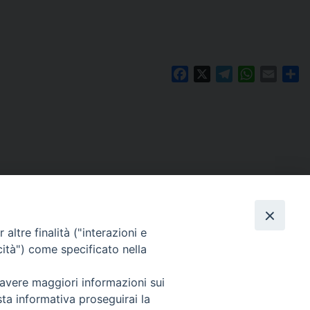
Facebook
X
Telegram
WhatsAp
Email
Co
altre finalità ("interazioni e
cità") come specificato nella
 avere maggiori informazioni sui
Per segnalazioni tecniche e aggiornamenti:
sta informativa proseguirai la
webmaster@diocesiravennacervia.it