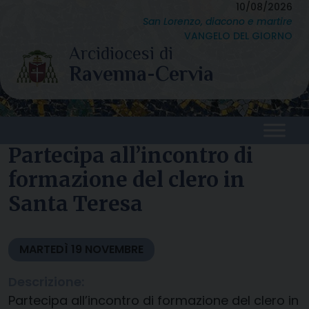
Skip
10/08/2026
San Lorenzo, diacono e martire
to
VANGELO DEL GIORNO
content
Partecipa all’incontro di
formazione del clero in
Santa Teresa
MARTEDÌ
19
NOVEMBRE
Descrizione:
Partecipa all’incontro di formazione del clero in