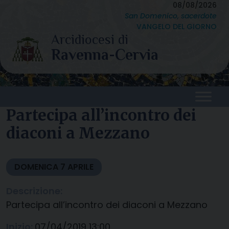
Skip
08/08/2026
San Domenico, sacerdote
to
VANGELO DEL GIORNO
content
Partecipa all’incontro dei
diaconi a Mezzano
DOMENICA
7
APRILE
Descrizione:
Partecipa all’incontro dei diaconi a Mezzano
Inizio:
07/04/2019 13:00