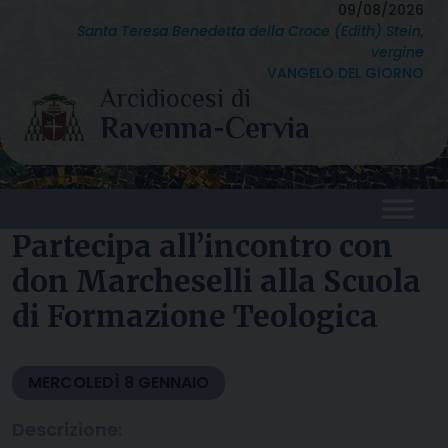
Skip
09/08/2026
Santa Teresa Benedetta della Croce (Edith) Stein,
to
vergine
content
VANGELO DEL GIORNO
Partecipa all’incontro con
don Marcheselli alla Scuola
di Formazione Teologica
MERCOLEDÌ
8
GENNAIO
Descrizione: