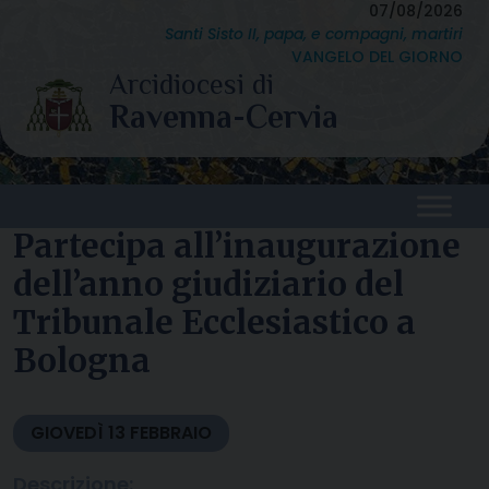
Skip
07/08/2026
Santi Sisto II, papa, e compagni, martiri
to
VANGELO DEL GIORNO
content
Partecipa all’inaugurazione
dell’anno giudiziario del
Tribunale Ecclesiastico a
Bologna
GIOVEDÌ
13
FEBBRAIO
Descrizione: