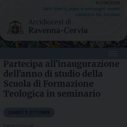
Skip
07/08/2026
Santi Sisto II, papa, e compagni, martiri
to
VANGELO DEL GIORNO
content
Partecipa all’inaugurazione
dell’anno di studio della
Scuola di Formazione
Teologica in seminario
LUNEDÌ
5
OTTOBRE
Descrizione: