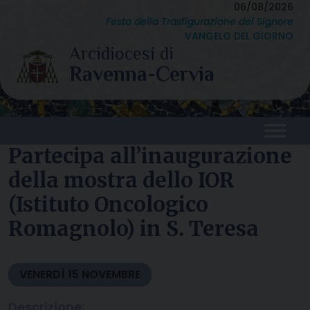
Skip
06/08/2026
Festa della Trasfigurazione del Signore
to
VANGELO DEL GIORNO
content
Partecipa all’inaugurazione
della mostra dello IOR
(Istituto Oncologico
Romagnolo) in S. Teresa
VENERDÌ
15
NOVEMBRE
Descrizione: