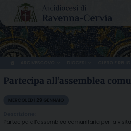
Skip
to
content
ARCIVESCOVO
DIOCESI
CLERO E RELIG
Partecipa all’assemblea comun
MERCOLEDÌ
29
GENNAIO
Descrizione:
Partecipa all’assemblea comunitaria per la visit