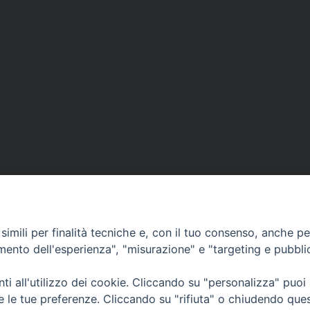
imili per finalità tecniche e, con il tuo consenso, anche per 
amento dell'esperienza", "misurazione" e "targeting e pubbli
i all'utilizzo dei cookie. Cliccando su "personalizza" puoi
CONTATTI
Cervia
re le tue preferenze. Cliccando su "rifiuta" o chiudendo que