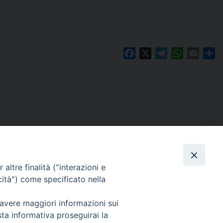
Facebook
X
Telegram
WhatsAp
Email
Co
altre finalità ("interazioni e
cità") come specificato nella
 avere maggiori informazioni sui
Per segnalazioni tecniche e aggiornamenti:
sta informativa proseguirai la
webmaster@diocesiravennacervia.it