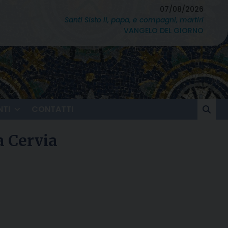
07/08/2026
Santi Sisto II, papa, e compagni, martiri
VANGELO DEL GIORNO
TI
CONTATTI
a Cervia