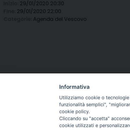
Inizio:
29/01/2020 20:30
Fine:
29/01/2020 22:00
Categorie:
Agenda del Vescovo
Informativa
Utilizziamo cookie o tecnologie s
funzionalità semplici", "miglior
cookie policy.
Cliccando su "accetta" acconsent
Arcidiocesi di Ravenna-
cookie utilizzati e personalizza