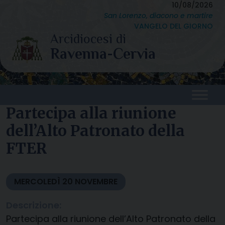
Skip
10/08/2026
San Lorenzo, diacono e martire
to
VANGELO DEL GIORNO
content
Partecipa alla riunione
dell’Alto Patronato della
FTER
MERCOLEDÌ
20
NOVEMBRE
Descrizione:
Partecipa alla riunione dell’Alto Patronato della