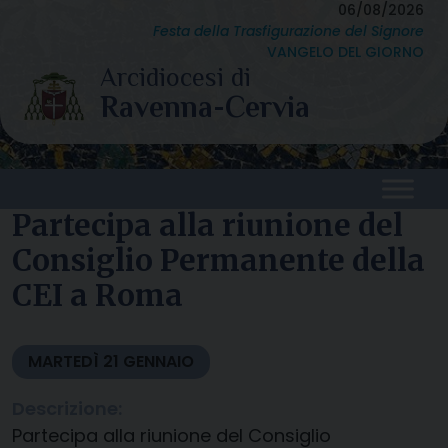
Skip
06/08/2026
Festa della Trasfigurazione del Signore
to
VANGELO DEL GIORNO
content
Partecipa alla riunione del
Consiglio Permanente della
CEI a Roma
MARTEDÌ
21
GENNAIO
Descrizione:
Partecipa alla riunione del Consiglio