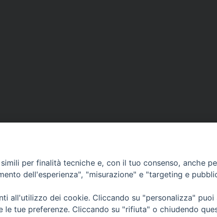
imili per finalità tecniche e, con il tuo consenso, anche per 
amento dell'esperienza", "misurazione" e "targeting e pubbli
i all'utilizzo dei cookie. Cliccando su "personalizza" puoi
CONTATTI
Cervia
re le tue preferenze. Cliccando su "rifiuta" o chiudendo que