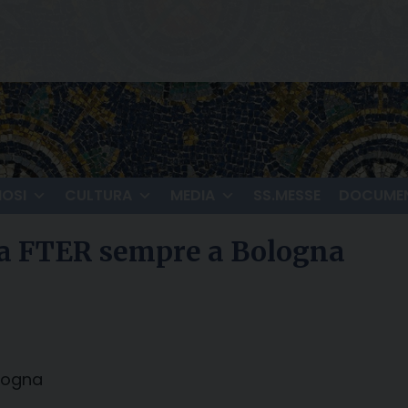
IOSI
CULTURA
MEDIA
SS.MESSE
DOCUMEN
lla FTER sempre a Bologna
ologna