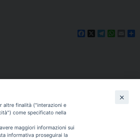
Facebook
X
Telegram
WhatsAp
Email
Co
altre finalità ("interazioni e
cità") come specificato nella
 avere maggiori informazioni sui
Per segnalazioni tecniche e aggiornamenti:
sta informativa proseguirai la
webmaster@diocesiravennacervia.it