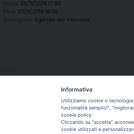
Inizio:
20/11/2019 17:00
Fine:
20/11/2019 18:00
Categorie:
Agenda del Vescovo
Informativa
Utilizziamo cookie o tecnologie s
funzionalità semplici", "miglior
cookie policy.
Cliccando su "accetta" acconsent
Arcidiocesi di Ravenna-
cookie utilizzati e personalizza