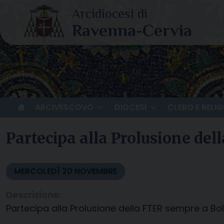
Skip
to
content
ARCIVESCOVO
DIOCESI
CLERO E RELIG
Partecipa alla Prolusione de
MERCOLEDÌ
20
NOVEMBRE
Descrizione:
Partecipa alla Prolusione della FTER sempre a B