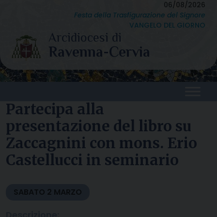
Skip
06/08/2026
Festa della Trasfigurazione del Signore
to
VANGELO DEL GIORNO
content
Partecipa alla
presentazione del libro su
Zaccagnini con mons. Erio
Castellucci in seminario
SABATO
2
MARZO
Descrizione: