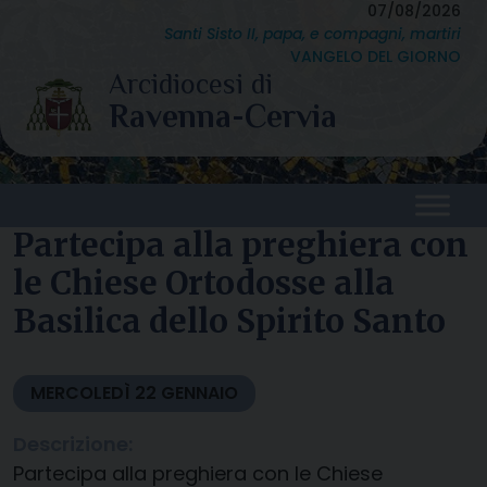
Skip
07/08/2026
Santi Sisto II, papa, e compagni, martiri
to
VANGELO DEL GIORNO
content
Partecipa alla preghiera con
le Chiese Ortodosse alla
Basilica dello Spirito Santo
MERCOLEDÌ
22
GENNAIO
Descrizione:
Partecipa alla preghiera con le Chiese