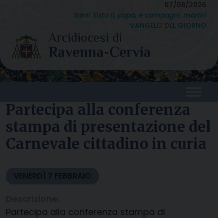
Skip
07/08/2026
Santi Sisto II, papa, e compagni, martiri
to
VANGELO DEL GIORNO
content
Partecipa alla conferenza
stampa di presentazione del
Carnevale cittadino in curia
VENERDÌ
7
FEBBRAIO
Descrizione:
Partecipa alla conferenza stampa di