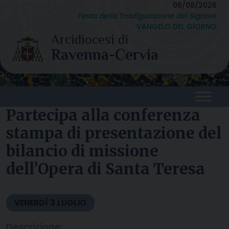
Skip
06/08/2026
Festa della Trasfigurazione del Signore
to
VANGELO DEL GIORNO
content
Partecipa alla conferenza
stampa di presentazione del
bilancio di missione
dell’Opera di Santa Teresa
VENERDÌ
3
LUGLIO
Descrizione: