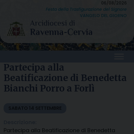
Skip
06/08/2026
Festa della Trasfigurazione del Signore
to
VANGELO DEL GIORNO
content
Partecipa alla
Beatificazione di Benedetta
Bianchi Porro a Forlì
SABATO
14
SETTEMBRE
Descrizione:
Partecipa alla Beatificazione di Benedetta