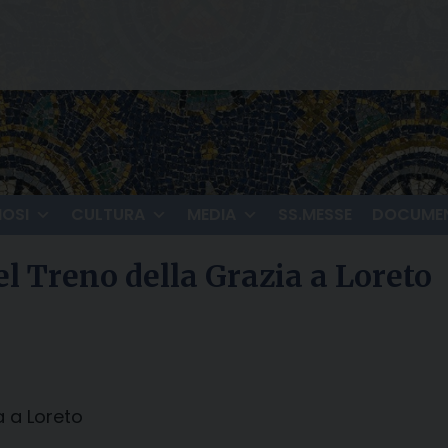
IOSI
CULTURA
MEDIA
SS.MESSE
DOCUMEN
el Treno della Grazia a Loreto
a a Loreto