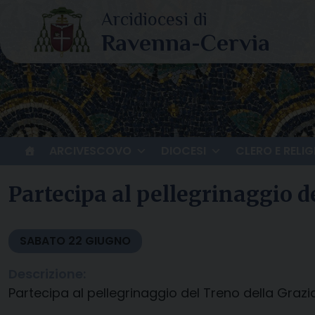
Skip
to
content
ARCIVESCOVO
DIOCESI
CLERO E RELIG
Partecipa al pellegrinaggio d
SABATO
22
GIUGNO
Descrizione:
Partecipa al pellegrinaggio del Treno della Grazi