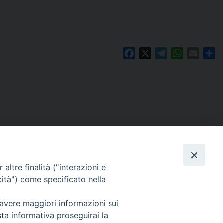
Facebook
X
Telegram
WhatsAp
Email
Co
altre finalità ("interazioni e
cità") come specificato nella
 avere maggiori informazioni sui
Per segnalazioni tecniche e aggiornamenti:
sta informativa proseguirai la
webmaster@diocesiravennacervia.it