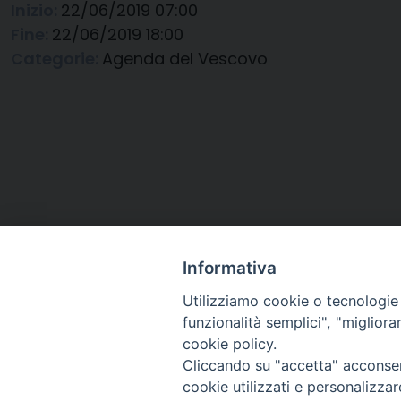
Inizio:
22/06/2019 07:00
Fine:
22/06/2019 18:00
Categorie:
Agenda del Vescovo
Informativa
Utilizziamo cookie o tecnologie s
funzionalità semplici", "miglior
cookie policy.
Cliccando su "accetta" acconsent
Arcidiocesi di Ravenna-
cookie utilizzati e personalizza