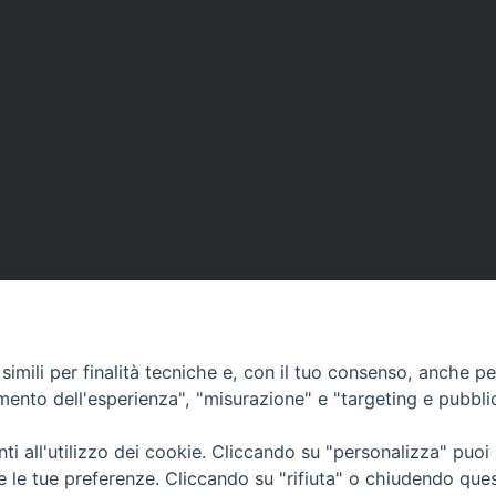
imili per finalità tecniche e, con il tuo consenso, anche per 
amento dell'esperienza", "misurazione" e "targeting e pubbli
i all'utilizzo dei cookie. Cliccando su "personalizza" puoi
CONTATTI
Cervia
re le tue preferenze. Cliccando su "rifiuta" o chiudendo que