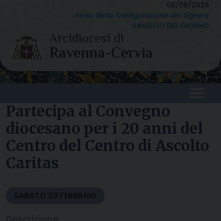
Skip
06/08/2026
Festa della Trasfigurazione del Signore
to
VANGELO DEL GIORNO
content
Partecipa al Convegno
diocesano per i 20 anni del
Centro del Centro di Ascolto
Caritas
SABATO
29
FEBBRAIO
Descrizione: