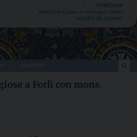
07/08/2026
Santi Sisto II, papa, e compagni, martiri
VANGELO DEL GIORNO
TI
CONTATTI
igiose a Forlì con mons.