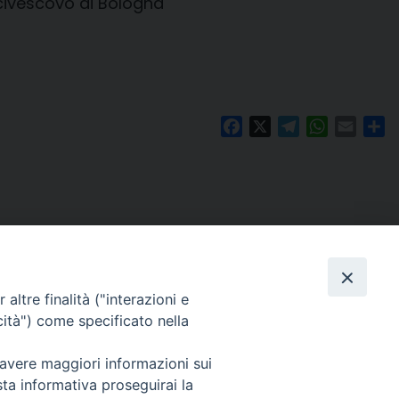
rcivescovo di Bologna
Facebook
X
Telegram
WhatsAp
Email
Co
altre finalità ("interazioni e
cità") come specificato nella
 avere maggiori informazioni sui
Per segnalazioni tecniche e aggiornamenti:
sta informativa proseguirai la
webmaster@diocesiravennacervia.it