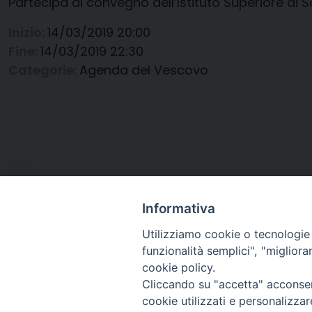
Partecipa al convegno dell’Istituto Superiore di
Inizio:
14/03/2019 20:00
Fine:
14/03/2019 22:30
Categorie:
Agenda del Vescovo
Informativa
Utilizziamo cookie o tecnologie s
funzionalità semplici", "miglior
cookie policy.
Cliccando su "accetta" acconsent
Arcidiocesi di Ravenna-
cookie utilizzati e personalizza