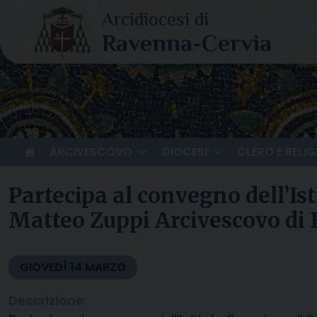
Skip
to
content
ARCIVESCOVO
DIOCESI
CLERO E RELIG
Partecipa al convegno dell’Ist
Matteo Zuppi Arcivescovo di
GIOVEDÌ
14
MARZO
Descrizione: