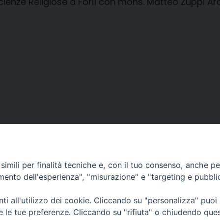
 Scienze Religiose a Forlì con mons. Matteo Zuppi A
imili per finalità tecniche e, con il tuo consenso, anche per 
amento dell'esperienza", "misurazione" e "targeting e pubbli
i all'utilizzo dei cookie. Cliccando su "personalizza" puoi
CONTATTI
Cervia
re le tue preferenze. Cliccando su "rifiuta" o chiudendo que