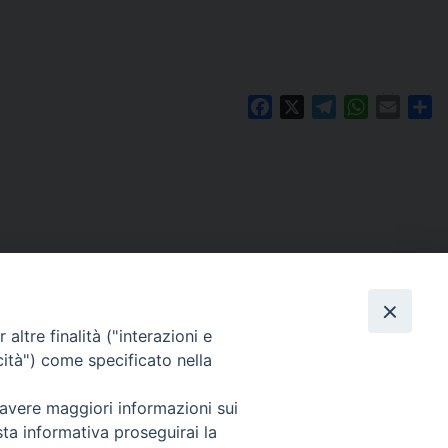
Facebook
X
Telegram
WhatsAp
Email
Co
altre finalità ("interazioni e
cità") come specificato nella
 avere maggiori informazioni sui
Per segnalazioni tecniche e aggiornamenti:
sta informativa proseguirai la
webmaster@diocesiravennacervia.it