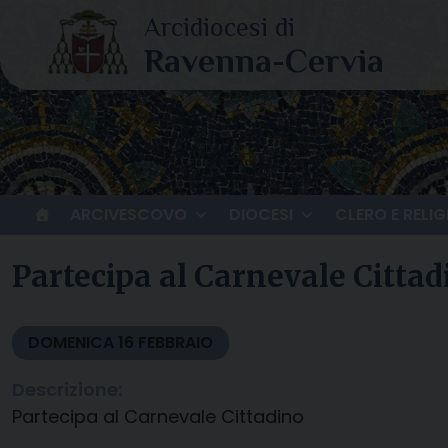
Skip
to
content
ARCIVESCOVO
DIOCESI
CLERO E RELIG
Partecipa al Carnevale Cittad
DOMENICA
16
FEBBRAIO
Descrizione:
Partecipa al Carnevale Cittadino