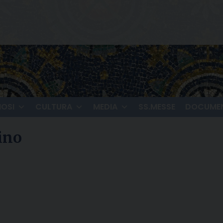
IOSI
CULTURA
MEDIA
SS.MESSE
DOCUMEN
ino