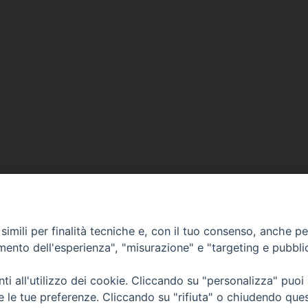
imili per finalità tecniche e, con il tuo consenso, anche per 
amento dell'esperienza", "misurazione" e "targeting e pubbli
i all'utilizzo dei cookie. Cliccando su "personalizza" puoi
CONTATTI
Cervia
re le tue preferenze. Cliccando su "rifiuta" o chiudendo que