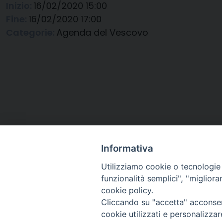
Inizio:
16/02/2020 15:00
Fine:
16/02/2020 17:00
Categorie:
Agenda del Vescovo
Informativa
Utilizziamo cookie o tecnologie s
funzionalità semplici", "miglior
cookie policy.
Cliccando su "accetta" acconsent
Arcidiocesi di Ravenna-
cookie utilizzati e personalizza