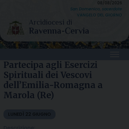
Skip
08/08/2026
San Domenico, sacerdote
to
VANGELO DEL GIORNO
content
Partecipa agli Esercizi
Spirituali dei Vescovi
dell’Emilia-Romagna a
Marola (Re)
LUNEDÌ
22
GIUGNO
Descrizione: