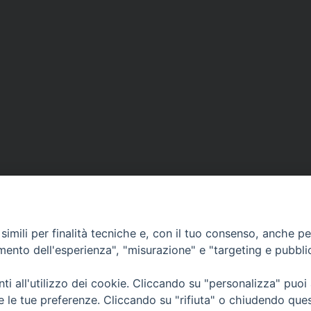
imili per finalità tecniche e, con il tuo consenso, anche per 
amento dell'esperienza", "misurazione" e "targeting e pubbli
i all'utilizzo dei cookie. Cliccando su "personalizza" puoi
CONTATTI
Cervia
re le tue preferenze. Cliccando su "rifiuta" o chiudendo que