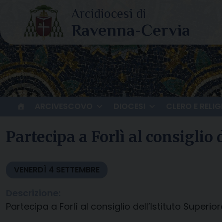
Skip
to
content
ARCIVESCOVO
DIOCESI
CLERO E RELIG
Partecipa a Forlì al consiglio 
VENERDÌ
4
SETTEMBRE
Descrizione:
Partecipa a Forlì al consiglio dell’Istituto Superio