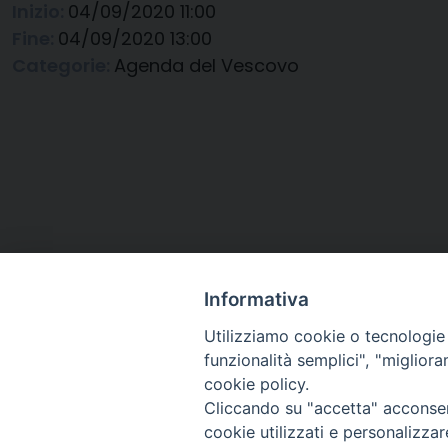
Inizio:
04/09/2020 11:00
Fine:
04/09/2020 13:00
Categorie:
Agenda del Vescovo
Informativa
Utilizziamo cookie o tecnologie s
funzionalità semplici", "miglior
cookie policy.
Cliccando su "accetta" acconsent
Arcidiocesi di Ravenna-
cookie utilizzati e personalizza