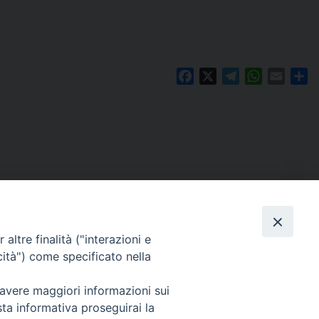
Facebook
X
Telegram
WhatsAp
Email
Co
altre finalità ("interazioni e
cità") come specificato nella
 avere maggiori informazioni sui
Per segnalazioni tecniche e aggiornamenti:
sta informativa proseguirai la
webmaster@diocesiravennacervia.it