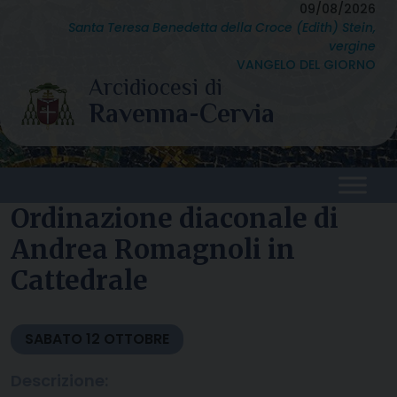
Skip
09/08/2026
Santa Teresa Benedetta della Croce (Edith) Stein,
to
vergine
content
VANGELO DEL GIORNO
Ordinazione diaconale di
Andrea Romagnoli in
Cattedrale
SABATO
12
OTTOBRE
Descrizione: