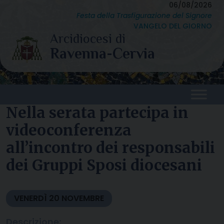
Skip
06/08/2026
Festa della Trasfigurazione del Signore
to
VANGELO DEL GIORNO
content
Nella serata partecipa in
videoconferenza
all’incontro dei responsabili
dei Gruppi Sposi diocesani
VENERDÌ
20
NOVEMBRE
Descrizione: