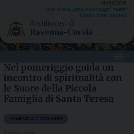
Skip
08/08/2026
Santi Sisto II, papa, e compagni, martiri
to
VANGELO DEL GIORNO
content
Nel pomeriggio guida un
incontro di spiritualità con
le Suore della Piccola
Famiglia di Santa Teresa
DOMENICA
7
DICEMBRE
Descrizione: