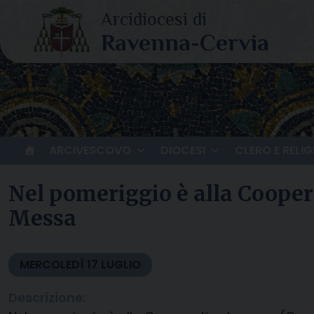
Skip
to
content
ARCIVESCOVO
DIOCESI
CLERO E RELIG
Nel pomeriggio è alla Cooper
Messa
MERCOLEDÌ
17
LUGLIO
Descrizione: