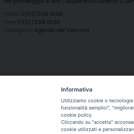
Nel pomeriggio è alla Cooperativa Lucerna (Cam
Inizio:
17/07/2019 15:00
Fine:
17/07/2019 18:00
Categorie:
Agenda del Vescovo
Informativa
Utilizziamo cookie o tecnologie s
funzionalità semplici", "miglior
cookie policy.
Cliccando su "accetta" acconsent
Arcidiocesi di Ravenna-
cookie utilizzati e personalizza