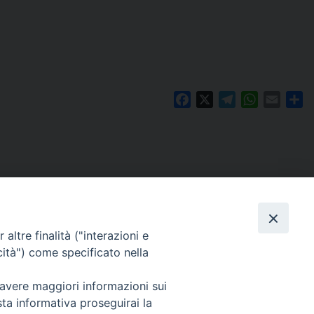
Facebook
X
Telegram
WhatsAp
Email
Co
altre finalità ("interazioni e
cità") come specificato nella
 avere maggiori informazioni sui
Per segnalazioni tecniche e aggiornamenti:
sta informativa proseguirai la
webmaster@diocesiravennacervia.it