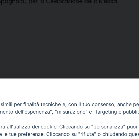
pagnola) per la Celebrazione della Messa
imili per finalità tecniche e, con il tuo consenso, anche per 
amento dell'esperienza", "misurazione" e "targeting e pubbli
i all'utilizzo dei cookie. Cliccando su "personalizza" puoi
CONTATTI
Cervia
re le tue preferenze. Cliccando su "rifiuta" o chiudendo que