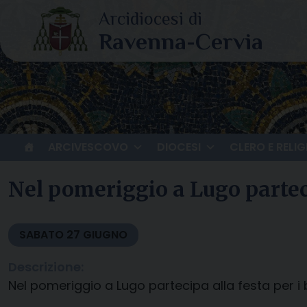
Skip
to
content
ARCIVESCOVO
DIOCESI
CLERO E RELIG
Nel pomeriggio a Lugo parteci
SABATO
27
GIUGNO
Descrizione:
Nel pomeriggio a Lugo partecipa alla festa per i 