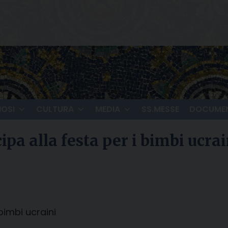
IOSI
CULTURA
MEDIA
SS.MESSE
DOCUMEN
pa alla festa per i bimbi ucrai
bimbi ucraini