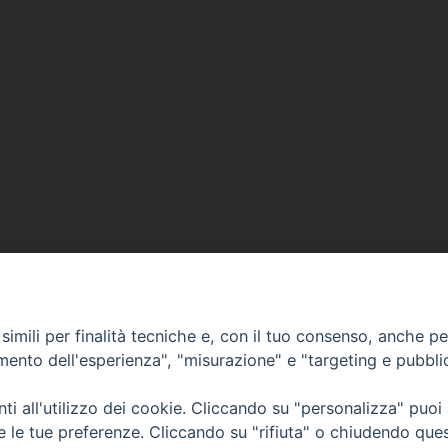
imili per finalità tecniche e, con il tuo consenso, anche per 
amento dell'esperienza", "misurazione" e "targeting e pubbli
i all'utilizzo dei cookie. Cliccando su "personalizza" puoi
CONTATTI
Cervia
re le tue preferenze. Cliccando su "rifiuta" o chiudendo que