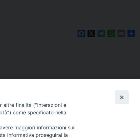
Facebook
X
Telegram
WhatsAp
Email
Co
altre finalità ("interazioni e
cità") come specificato nella
 avere maggiori informazioni sui
Per segnalazioni tecniche e aggiornamenti:
sta informativa proseguirai la
webmaster@diocesiravennacervia.it