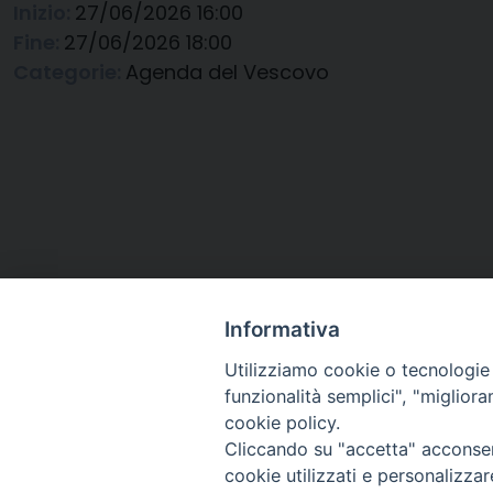
Inizio:
27/06/2026 16:00
Fine:
27/06/2026 18:00
Categorie:
Agenda del Vescovo
Informativa
Utilizziamo cookie o tecnologie s
funzionalità semplici", "miglior
cookie policy.
Cliccando su "accetta" acconsent
Arcidiocesi di Ravenna-
cookie utilizzati e personalizza