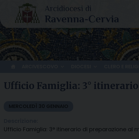
Skip
to
content
ARCIVESCOVO
DIOCESI
CLERO E RELIG
Ufficio Famiglia: 3° itinera
MERCOLEDÌ
30
GENNAIO
Descrizione:
Ufficio Famiglia: 3° itinerario di preparazione al