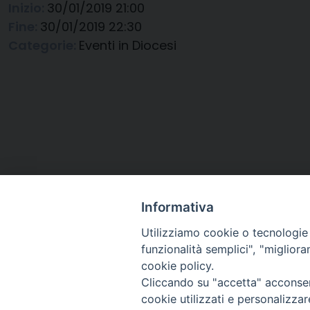
Inizio:
30/01/2019 21:00
Fine:
30/01/2019 22:30
Categorie:
Eventi in Diocesi
Informativa
Utilizziamo cookie o tecnologie s
funzionalità semplici", "miglior
cookie policy.
Cliccando su "accetta" acconsent
Arcidiocesi di Ravenna-
cookie utilizzati e personalizza