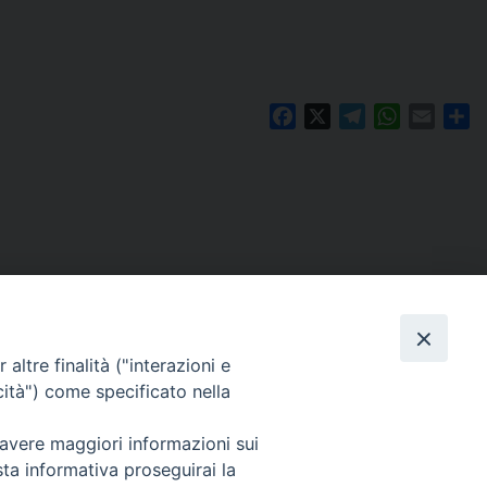
Facebook
X
Telegram
WhatsAp
Email
Co
altre finalità ("interazioni e
cità") come specificato nella
 avere maggiori informazioni sui
Per segnalazioni tecniche e aggiornamenti:
sta informativa proseguirai la
webmaster@diocesiravennacervia.it