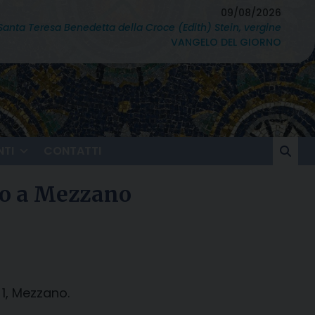
09/08/2026
Santa Teresa Benedetta della Croce (Edith) Stein, vergine
VANGELO DEL GIORNO
TI
CONTATTI
nio a Mezzano
 1, Mezzano.