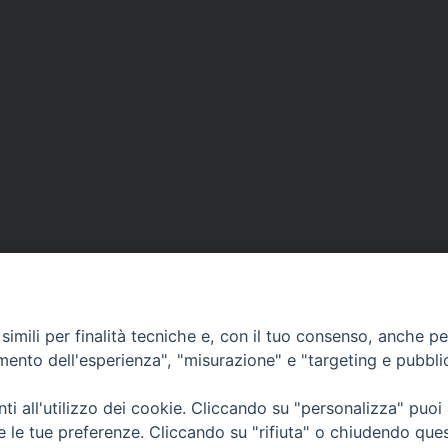
imili per finalità tecniche e, con il tuo consenso, anche per 
amento dell'esperienza", "misurazione" e "targeting e pubbli
i all'utilizzo dei cookie. Cliccando su "personalizza" puoi
CONTATTI
Cervia
re le tue preferenze. Cliccando su "rifiuta" o chiudendo que