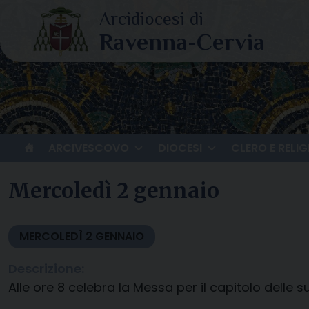
Skip
to
content
ARCIVESCOVO
DIOCESI
CLERO E RELIG
Mercoledì 2 gennaio
MERCOLEDÌ
2
GENNAIO
Descrizione:
Alle ore 8 celebra la Messa per il capitolo delle su