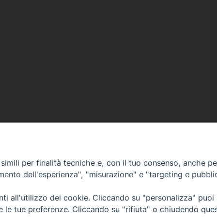
imili per finalità tecniche e, con il tuo consenso, anche per 
amento dell'esperienza", "misurazione" e "targeting e pubbli
i all'utilizzo dei cookie. Cliccando su "personalizza" puoi
CONTATTI
Cervia
re le tue preferenze. Cliccando su "rifiuta" o chiudendo que