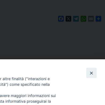
Facebook
X
Telegram
WhatsAp
Email
Co
altre finalità ("interazioni e
cità") come specificato nella
 avere maggiori informazioni sui
Per segnalazioni tecniche e aggiornamenti:
sta informativa proseguirai la
webmaster@diocesiravennacervia.it