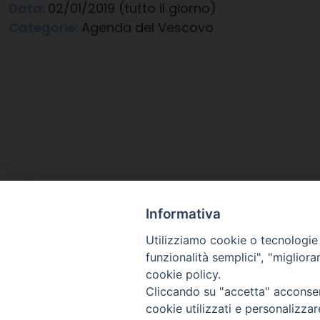
Data:
02/01/2019
(tutto il giorno)
Categorie:
Agenda del Vescovo
Informativa
Utilizziamo cookie o tecnologie s
funzionalità semplici", "miglior
cookie policy.
Cliccando su "accetta" acconsent
Arcidiocesi di Ravenna-
cookie utilizzati e personalizza