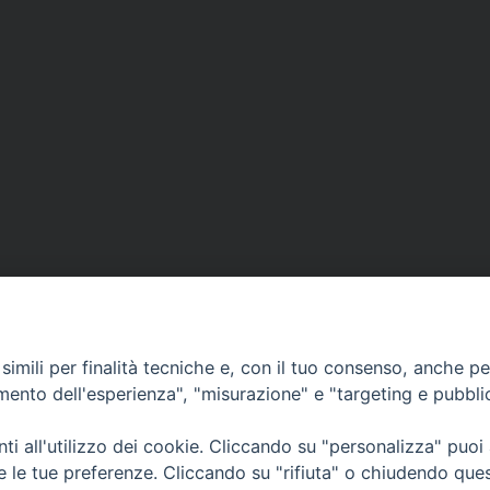
imili per finalità tecniche e, con il tuo consenso, anche per 
amento dell'esperienza", "misurazione" e "targeting e pubbli
i all'utilizzo dei cookie. Cliccando su "personalizza" puoi
CONTATTI
Cervia
re le tue preferenze. Cliccando su "rifiuta" o chiudendo que