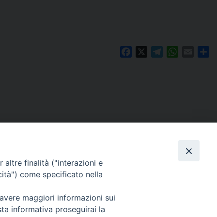
Facebook
X
Telegram
WhatsAp
Email
Co
altre finalità ("interazioni e
cità") come specificato nella
 avere maggiori informazioni sui
Per segnalazioni tecniche e aggiornamenti:
sta informativa proseguirai la
webmaster@diocesiravennacervia.it