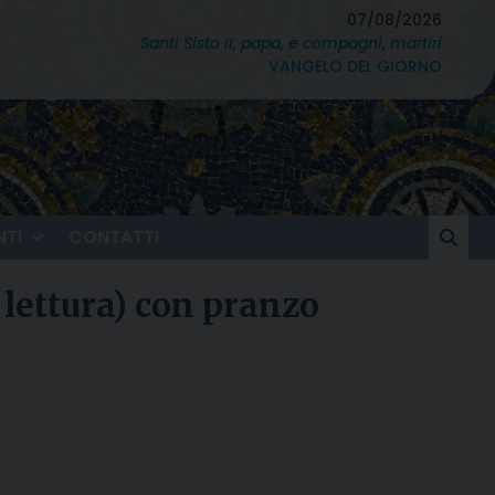
07/08/2026
Santi Sisto II, papa, e compagni, martiri
VANGELO DEL GIORNO
TI
CONTATTI
 lettura) con pranzo