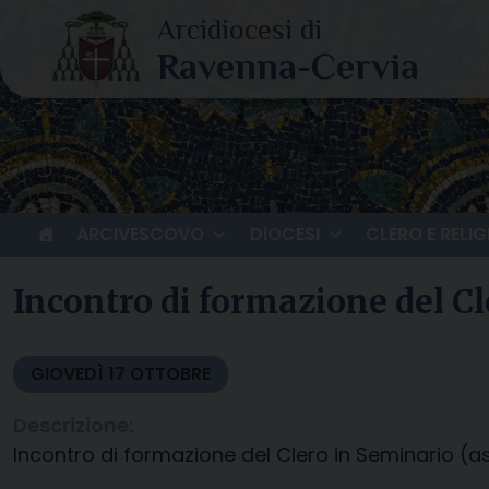
Skip
to
content
ARCIVESCOVO
DIOCESI
CLERO E RELIG
Incontro di formazione del C
GIOVEDÌ
17
OTTOBRE
Descrizione:
Incontro di formazione del Clero in Seminario (