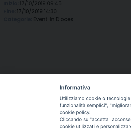
Inizio:
17/10/2019 09:45
Fine:
17/10/2019 14:30
Categorie:
Eventi in Diocesi
Informativa
Utilizziamo cookie o tecnologie s
funzionalità semplici", "miglior
cookie policy.
Cliccando su "accetta" acconsent
Arcidiocesi di Ravenna-
cookie utilizzati e personalizza