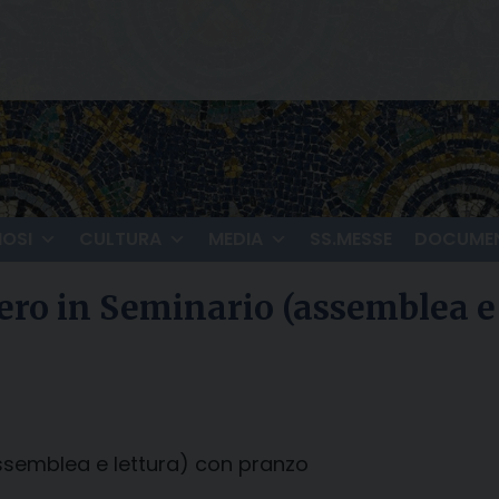
IOSI
CULTURA
MEDIA
SS.MESSE
DOCUMEN
lero in Seminario (assemblea e
assemblea e lettura) con pranzo